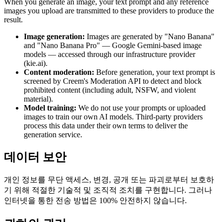
When you generate an image, your text prompt and any reference
images you upload are transmitted to these providers to produce the
result.
Image generation:
Images are generated by "Nano Banana"
and "Nano Banana Pro" — Google Gemini-based image
models — accessed through our infrastructure provider
(kie.ai).
Content moderation:
Before generation, your text prompt is
screened by Creem's Moderation API to detect and block
prohibited content (including adult, NSFW, and violent
material).
Model training:
We do not use your prompts or uploaded
images to train our own AI models. Third-party providers
process this data under their own terms to deliver the
generation service.
데이터 보안
개인 정보를 무단 액세스, 변경, 공개 또는 파괴로부터 보호하
기 위해 적절한 기술적 및 조직적 조치를 구현합니다. 그러나
인터넷을 통한 전송 방법은 100% 안전하지 않습니다.