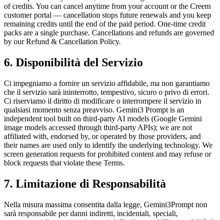
of credits. You can cancel anytime from your account or the Creem
customer portal — cancellation stops future renewals and you keep
remaining credits until the end of the paid period. One-time credit
packs are a single purchase. Cancellations and refunds are governed
by our Refund & Cancellation Policy.
6. Disponibilità del Servizio
Ci impegniamo a fornire un servizio affidabile, ma non garantiamo
che il servizio sarà ininterrotto, tempestivo, sicuro o privo di errori.
Ci riserviamo il diritto di modificare o interrompere il servizio in
qualsiasi momento senza preavviso. Gemini3 Prompt is an
independent tool built on third-party AI models (Google Gemini
image models accessed through third-party APIs); we are not
affiliated with, endorsed by, or operated by those providers, and
their names are used only to identify the underlying technology. We
screen generation requests for prohibited content and may refuse or
block requests that violate these Terms.
7. Limitazione di Responsabilità
Nella misura massima consentita dalla legge, Gemini3Prompt non
sarà responsabile per danni indiretti, incidentali, speciali,