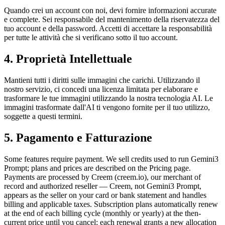
Quando crei un account con noi, devi fornire informazioni accurate
e complete. Sei responsabile del mantenimento della riservatezza del
tuo account e della password. Accetti di accettare la responsabilità
per tutte le attività che si verificano sotto il tuo account.
4. Proprietà Intellettuale
Mantieni tutti i diritti sulle immagini che carichi. Utilizzando il
nostro servizio, ci concedi una licenza limitata per elaborare e
trasformare le tue immagini utilizzando la nostra tecnologia AI. Le
immagini trasformate dall'AI ti vengono fornite per il tuo utilizzo,
soggette a questi termini.
5. Pagamento e Fatturazione
Some features require payment. We sell credits used to run Gemini3
Prompt; plans and prices are described on the Pricing page.
Payments are processed by Creem (creem.io), our merchant of
record and authorized reseller — Creem, not Gemini3 Prompt,
appears as the seller on your card or bank statement and handles
billing and applicable taxes. Subscription plans automatically renew
at the end of each billing cycle (monthly or yearly) at the then-
current price until you cancel; each renewal grants a new allocation