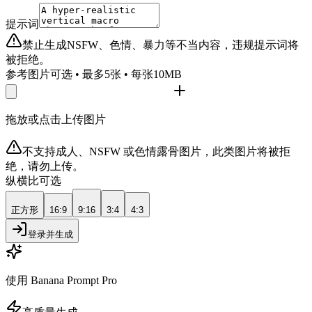
提示词
禁止生成NSFW、色情、暴力等不当内容，违规提示词将
被拒绝。
参考图片
可选 • 最多5张 • 每张10MB
拖放或点击上传图片
不支持成人、NSFW 或色情露骨图片，此类图片将被拒
绝，请勿上传。
纵横比
可选
正方形
16:9
9:16
3:4
4:3
登录并生成
使用 Banana Prompt Pro