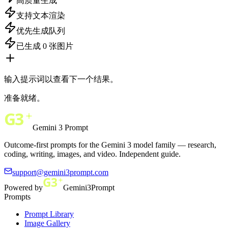
高质量生成
支持文本渲染
优先生成队列
已生成 0 张图片
输入提示词以查看下一个结果。
准备就绪。
Gemini 3 Prompt
Outcome-first prompts for the Gemini 3 model family — research,
coding, writing, images, and video. Independent guide.
support@gemini3prompt.com
Powered by
Gemini3Prompt
Prompts
Prompt Library
Image Gallery