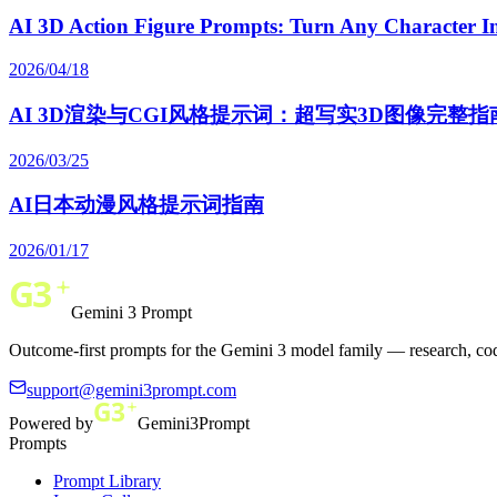
AI 3D Action Figure Prompts: Turn Any Character Int
2026/04/18
AI 3D渲染与CGI风格提示词：超写实3D图像完整指
2026/03/25
AI日本动漫风格提示词指南
2026/01/17
Gemini 3 Prompt
Outcome-first prompts for the Gemini 3 model family — research, cod
support@gemini3prompt.com
Powered by
Gemini3Prompt
Prompts
Prompt Library