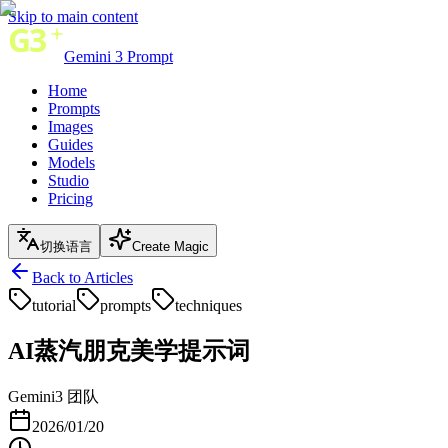
Skip to main content
Gemini 3 Prompt
Home
Prompts
Images
Guides
Models
Studio
Pricing
切换语言
Create Magic
Back to Articles
tutorial
prompts
techniques
AI蒸汽朋克美学提示词
Gemini3 团队
2026/01/20