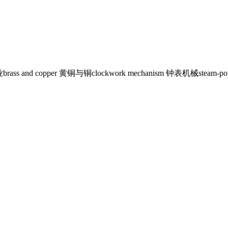
业
brass and copper 黄铜与铜
clockwork mechanism 钟表机械
steam-