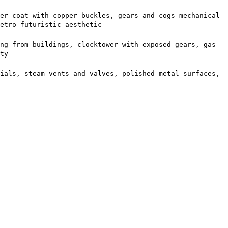
er coat with copper buckles, gears and cogs mechanical
etro-futuristic aesthetic
ng from buildings, clocktower with exposed gears, gas
ty
ials, steam vents and valves, polished metal surfaces,