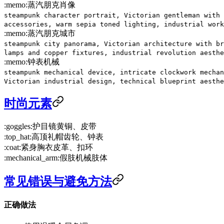
:memo:
蒸汽朋克肖像
steampunk character portrait, Victorian gentleman with 
accessories, warm sepia toned lighting, industrial work
:memo:
蒸汽朋克城市
steampunk city panorama, Victorian architecture with br
lamps and copper fixtures, industrial revolution aesthe
:memo:
钟表机械
steampunk mechanical device, intricate clockwork mechan
Victorian industrial design, technical blueprint aesthe
时尚元素
:goggles:
护目镜
黄铜、皮带
:top_hat:
高顶礼帽
齿轮、钟表
:coat:
紧身胸衣
皮革、扣环
:mechanical_arm:
假肢
机械肢体
常见错误与避免方法
正确做法