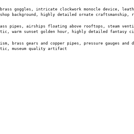
brass goggles, intricate clockwork monocle device, leath
shop background, highly detailed ornate craftsmanship, r
ass pipes, airships floating above rooftops, steam venti
tic, warm sunset golden hour, highly detailed fantasy ci
ism, brass gears and copper pipes, pressure gauges and d
tic, museum quality artifact