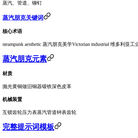
蒸汽、管道、铆钉
蒸汽朋克关键词
核心术语
steampunk aesthetic 蒸汽朋克美学
Victorian industrial 维多利亚工
蒸汽朋克元素
材质
抛光黄铜
做旧铜器
锻铁
深色皮革
机械装置
互锁齿轮
压力表
蒸汽管道
钟表齿轮
完整提示词模板