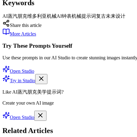
Keywords
AI蒸汽朋克
维多利亚机械AI
钟表机械提示词
复古未来设计
Share this article
More Articles
Try These Prompts Yourself
Use these prompts in our AI Studio to create stunning images instantly
Open Studio
Try in Studio
Like AI蒸汽朋克美学提示词?
Create your own AI image
Open Studio
Related Articles