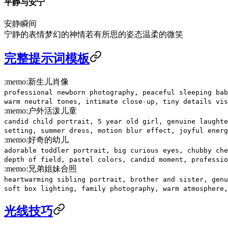
平静与安宁
安静瞬间
宁静的表情
梦幻的神情
若有所思的姿态
温柔的微笑
完整提示词模板
:memo:
新生儿肖像
professional newborn photography, peaceful sleeping bab
warm neutral tones, intimate close-up, tiny details vis
:memo:
户外活泼儿童
candid child portrait, 5 year old girl, genuine laughte
setting, summer dress, motion blur effect, joyful energ
:memo:
好奇的幼儿
adorable toddler portrait, big curious eyes, chubby che
depth of field, pastel colors, candid moment, professio
:memo:
兄弟姐妹合照
heartwarming sibling portrait, brother and sister, genu
soft box lighting, family photography, warm atmosphere,
光线技巧