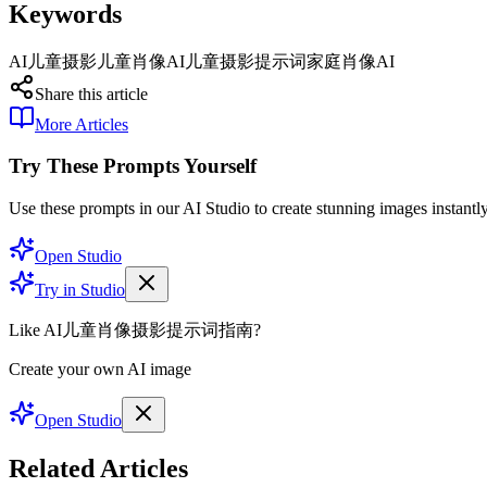
Keywords
AI儿童摄影
儿童肖像AI
儿童摄影提示词
家庭肖像AI
Share this article
More Articles
Try These Prompts Yourself
Use these prompts in our AI Studio to create stunning images instantly
Open Studio
Try in Studio
Like AI儿童肖像摄影提示词指南?
Create your own AI image
Open Studio
Related Articles