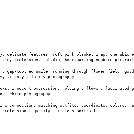
y, delicate features, soft pink blanket wrap, cherubic e
ible, professional studio, heartwarming newborn portrait
r, gap-toothed smile, running through flower field, gold
y, lifestyle family photography
eks, innocent expression, holding a flower, fascinated g
nal child photography
ine connection, matching outfits, coordinated colors, h
 professional quality, timeless portrait