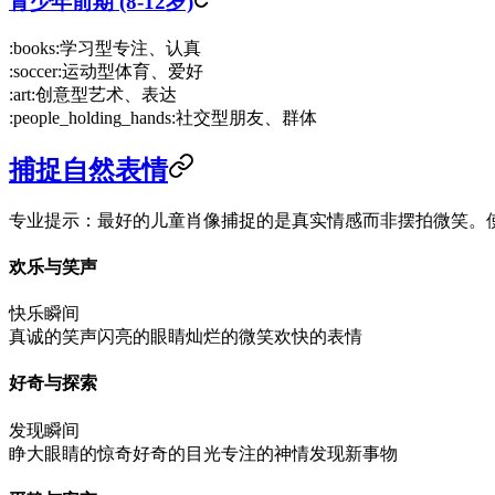
青少年前期 (8-12岁)
:books:
学习型
专注、认真
:soccer:
运动型
体育、爱好
:art:
创意型
艺术、表达
:people_holding_hands:
社交型
朋友、群体
捕捉自然表情
专业提示：最好的儿童肖像捕捉的是真实情感而非摆拍微笑。使用
欢乐与笑声
快乐瞬间
真诚的笑声
闪亮的眼睛
灿烂的微笑
欢快的表情
好奇与探索
发现瞬间
睁大眼睛的惊奇
好奇的目光
专注的神情
发现新事物