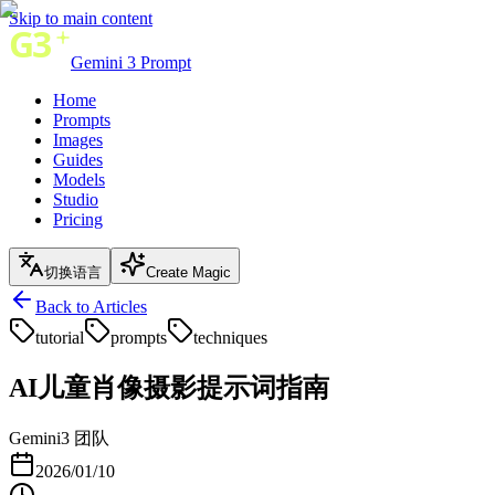
Skip to main content
Gemini 3 Prompt
Home
Prompts
Images
Guides
Models
Studio
Pricing
切换语言
Create Magic
Back to Articles
tutorial
prompts
techniques
AI儿童肖像摄影提示词指南
Gemini3 团队
2026/01/10