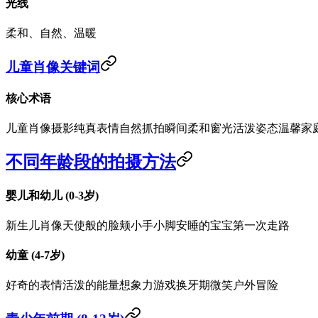
光线
柔和、自然、温暖
儿童肖像关键词
核心术语
儿童肖像摄影
纯真表情
自然抓拍瞬间
柔和窗光
活泼姿态
温馨家
不同年龄段的拍摄方法
婴儿和幼儿 (0-3岁)
新生儿肖像
天使般的脸颊
小手小脚
安睡的宝宝
第一次走路
幼童 (4-7岁)
好奇的表情
活泼的能量
想象力游戏
换牙期微笑
户外冒险