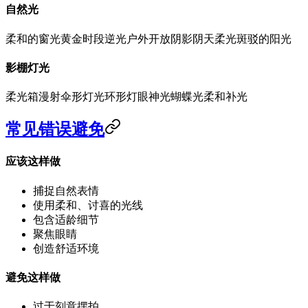
自然光
柔和的窗光
黄金时段逆光
户外开放阴影
阴天柔光
斑驳的阳光
影棚灯光
柔光箱漫射
伞形灯光
环形灯眼神光
蝴蝶光
柔和补光
常见错误避免
应该这样做
捕捉自然表情
使用柔和、讨喜的光线
包含适龄细节
聚焦眼睛
创造舒适环境
避免这样做
过于刻意摆拍