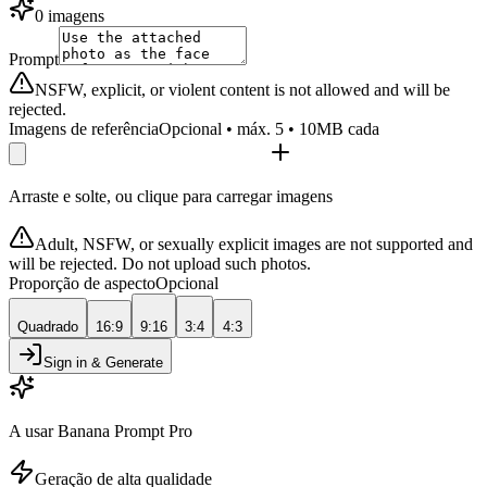
0 imagens
Prompt
NSFW, explicit, or violent content is not allowed and will be
rejected.
Imagens de referência
Opcional • máx. 5 • 10MB cada
Arraste e solte, ou clique para carregar imagens
Adult, NSFW, or sexually explicit images are not supported and
will be rejected. Do not upload such photos.
Proporção de aspecto
Opcional
Quadrado
16:9
9:16
3:4
4:3
Sign in & Generate
A usar Banana Prompt Pro
Geração de alta qualidade