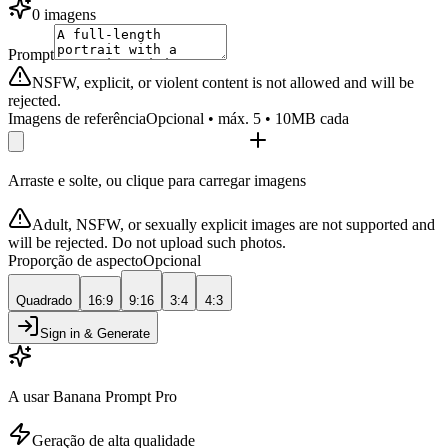
0 imagens
Prompt
NSFW, explicit, or violent content is not allowed and will be
rejected.
Imagens de referência
Opcional • máx. 5 • 10MB cada
Arraste e solte, ou clique para carregar imagens
Adult, NSFW, or sexually explicit images are not supported and
will be rejected. Do not upload such photos.
Proporção de aspecto
Opcional
Quadrado
16:9
9:16
3:4
4:3
Sign in & Generate
A usar Banana Prompt Pro
Geração de alta qualidade