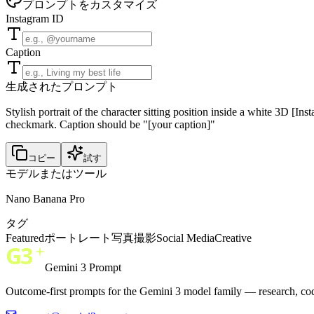
プロンプトをカスタマイズ
Instagram ID
Caption
生成されたプロンプト
Stylish portrait of the character sitting position inside a white 3D [In
checkmark. Caption should be "[your caption]"
コピー
試す
モデルまたはツール
Nano Banana Pro
タグ
Featured
ポートレート
写真撮影
Social Media
Creative
Gemini 3 Prompt
Outcome-first prompts for the Gemini 3 model family — research, cod