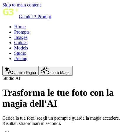
Skip to main content
Gemini 3 Prompt
Home
Prompts
Images
Guides
Models
Studio
Pricing
Cambia lingua
Create Magic
Studio AI
Trasforma le tue foto con
la
magia dell'AI
Carica la tua foto, scegli un prompt e guarda la magia accadere.
Risultati straordinari in secondi.