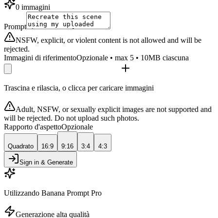
0 immagini
Prompt
NSFW, explicit, or violent content is not allowed and will be
rejected.
Immagini di riferimento
Opzionale • max 5 • 10MB ciascuna
Trascina e rilascia, o clicca per caricare immagini
Adult, NSFW, or sexually explicit images are not supported and
will be rejected. Do not upload such photos.
Rapporto d'aspetto
Opzionale
Quadrato
16:9
9:16
3:4
4:3
Sign in & Generate
Utilizzando Banana Prompt Pro
Generazione alta qualità