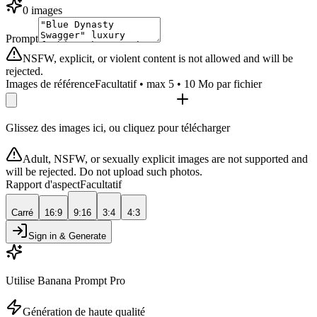
0 images
Prompt
NSFW, explicit, or violent content is not allowed and will be
rejected.
Images de référence
Facultatif • max 5 • 10 Mo par fichier
Glissez des images ici, ou cliquez pour télécharger
Adult, NSFW, or sexually explicit images are not supported and
will be rejected. Do not upload such photos.
Rapport d'aspect
Facultatif
Carré
16:9
9:16
3:4
4:3
Sign in & Generate
Utilise Banana Prompt Pro
Génération de haute qualité